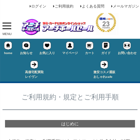
ログイン
ご利用規約
よくある質問
メールマガジン
MENU
home
お知らせ
お気に入り
マイページ
カート
ガイド
お問い合わせ
高価宅配買取
激安コスメ通販
レイヴン
おしゃれcafe
ご利用規約・規定とご利用手順
はじめに