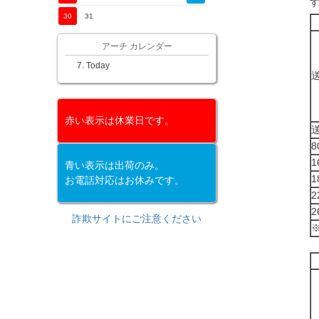
30
31
アーチ カレンダー
Today
赤い表示は休業日です。
1
青い表示は出荷のみ。
1
お電話対応はお休みです。
2
2
詐欺サイトにご注意ください