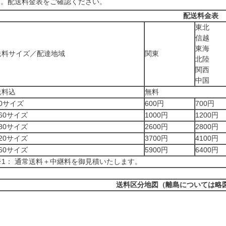
す。配送料金表をご確認ください。
配送料金表
東北
信越
東海
送料サイズ／配達地域
関東
北陸
関西
中国
送料込
無料
80サイズ
600円
700円
60サイズ
1000円
1200円
80サイズ
2600円
2800円
20サイズ
3700円
4100円
60サイズ
5900円
6400円
※1： 通常送料＋中継料を御見積いたします。
送料区分地図（離島については略