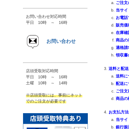
ご注文
当サイ
お問い合わせ対応時間
お電話
平日 10時 ～ 16時
販売価
在庫確
商品の
お問い合わせ
適格請
領収書
送料と配送
店頭受取対応時間
送料に
平日 10時 ～ 16時
土曜 10時 ～ 14時
配送に
ご注文
※店頭受取には、事前にネット
商品の
でのご注文が必要です
お支払方法
当サイ
銀行振