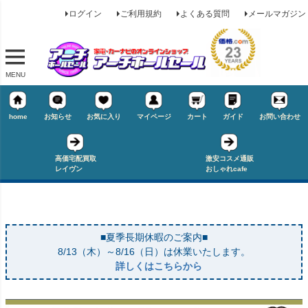
ログイン
ご利用規約
よくある質問
メールマガジン
MENU
home
お知らせ
お気に入り
マイページ
カート
ガイド
お問い合わせ
高価宅配買取
激安コスメ通販
レイヴン
おしゃれcafe
■夏季長期休暇のご案内■
キーワード
8/13（木）～8/16（日）は休業いたします。
詳しくはこちらから
価格