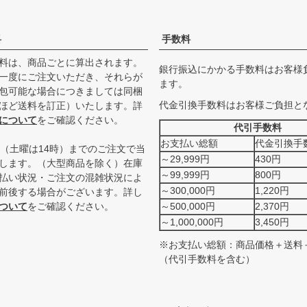
料
手数料
料は、商品ごとに算出されます。
銀行振込にかかる手数料はお客様
一度にご注文いただき、それらが
ます。
包可能な場合につきましては同梱
代金引換手数料はお客様ご負担と
ほど送料を訂正）いたします。詳
について
をご確認ください。
代引手数料
お支払い総額
代金引換手
時（土曜は14時）までのご注文で当
～29,999円
430円
します。（大型商品を除く）在庫
～99,999円
800円
払い状況・ご注文の混雑状況によ
～300,000円
1,220円
前後する場合がございます。詳し
ついて
をご確認ください。
～500,000円
2,370円
～1,000,000円
3,450円
※お支払い総額：商品価格＋送料
（代引手数料を含む）