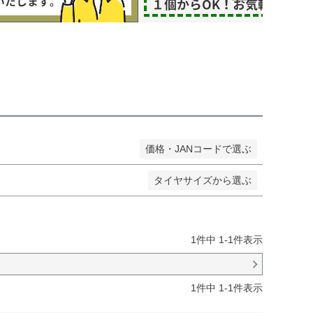
し商品を表示しない
JANコード
価格・JANコードで選ぶ
タイヤサイズから選ぶ
1
件中
1
-
1
件表示
1
件中
1
-
1
件表示