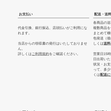
お支払い
配送・送
各商品の送
代金引換、銀行振込、店頭払いがご利用にな
複数商品を
れます。
まとめて梱
包発送（後
当店からの領収書の発行はいたしておりませ
しくは
送料
ん。
詳しくは
ご利用規約
をご確認ください。
営業日15
日出荷いた
状況・お支
って、多少
くは
配送に