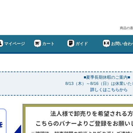
商品の適
マイページ
カート
ガイド
お問い合わ
■夏季長期休暇のご案内■
8/13（木）～8/16（日）は休業い
詳しくはこちらから
幅
ド
在庫なし商