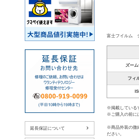
富士フイルム チェ
ズーム
フィ
I
※掲載している
※ご購入の前に
※商品外装の微
延長保証について
ださい。