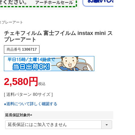
i スプレーアート
チェキフィルム 富士フイルム instax mini ス
プレーアート
商品番号
1306717
2,580
税込
送料パターン
80サイズ
●送料について詳しく確認する
延長保証対象外
(
必
須