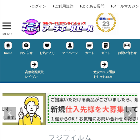
ログイン
ご利用規約
よくある質問
メールマガジン
MENU
home
お知らせ
お気に入り
マイページ
カート
ガイド
お問い合わせ
キーワード
高価宅配買取
激安コスメ通販
レイヴン
おしゃれcafe
価格
★タイヤ幅
〜
在庫なし商品
在庫なし商品を表示しない
★偏平率
商品番号/JANコード
フジフイルム