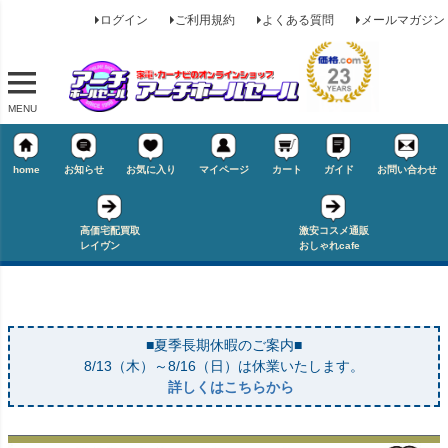
ログイン
ご利用規約
よくある質問
メールマガジン
MENU
home
お知らせ
お気に入り
マイページ
カート
ガイド
お問い合わせ
高価宅配買取
激安コスメ通販
レイヴン
おしゃれcafe
■夏季長期休暇のご案内■
キーワード
8/13（木）～8/16（日）は休業いたします。
詳しくはこちらから
価格