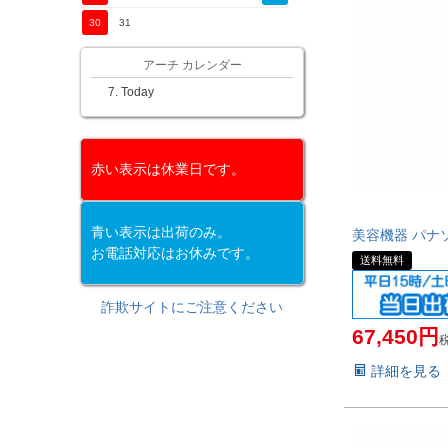
30
31
アーチ カレンダー
Today
赤い表示は休業日です。
青い表示は出荷のみ。
美容機器 パナソニ
お電話対応はお休みです。
送料無料
詐欺サイトにご注意ください
67,450
詳細を見る