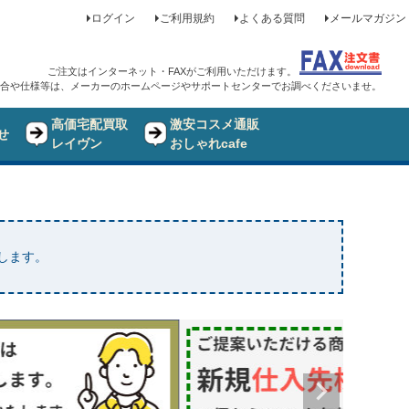
ログイン
ご利用規約
よくある質問
メールマガジン
ご注文はインターネット・FAXがご利用いただけます。
合や仕様等は、メーカーのホームページやサポートセンターでお調べくださいませ。
高価宅配買取
激安コスメ通販
せ
レイヴン
おしゃれcafe
たします。
品