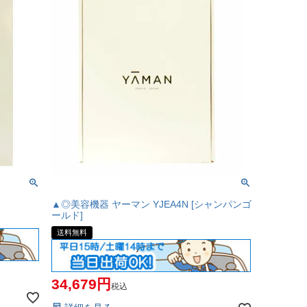
▲◎美容機器 ヤーマン YJEA4N [シャンパンゴ
ールド]
送料無料
34,679
税込