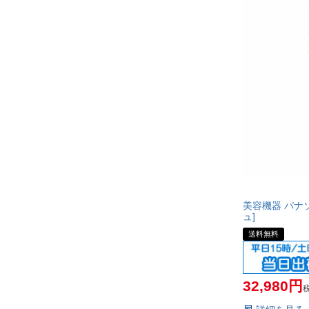
美容機器 パナソニ
ュ]
送料無料
32,980