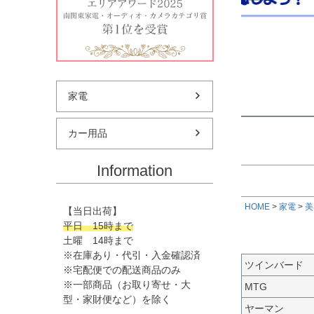
★偏平率
価格
★ホイー
家電
カー用品
Information
HOME
家電
美
【当日出荷】
平日 15時まで
土曜 14時まで
※在庫あり・代引・入金確認済
ツインバード
※宅配便での配送商品のみ
※一部商品（お取り寄せ・大
MTG
型・家財便など）を除く
ヤーマン