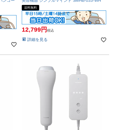
ンパンゴー
美容機器 シンプルマインド SMHB-033-WH
送料無料
12,799
税込
詳細を見る