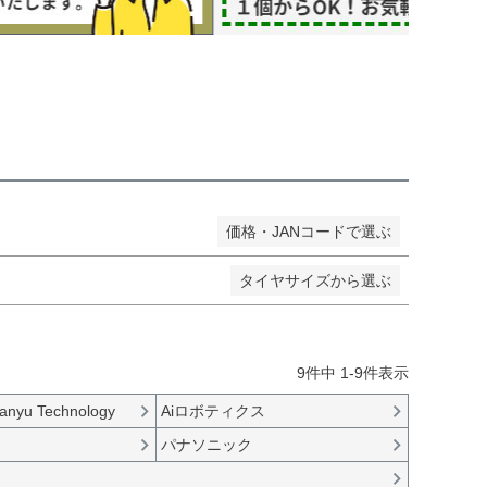
し商品を表示しない
JANコード
価格・JANコードで選ぶ
タイヤサイズから選ぶ
9
件中
1
-
9
件表示
anyu Technology
Aiロボティクス
パナソニック