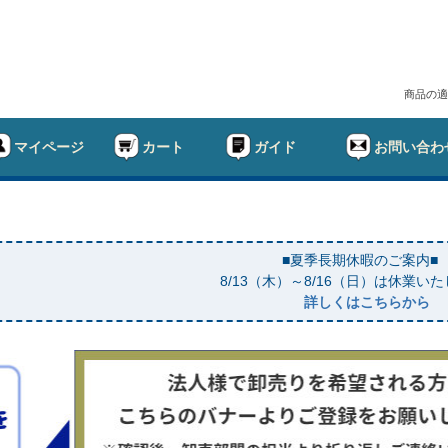
商品の適
マイページ
カート
ガイド
お問い合わ
■夏季長期休暇のご案内■
8/13（木）～8/16（日）は休業い
詳しくはこちらから
幅
ド
在庫なし商