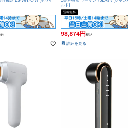
容機器 ES-WH7C-W [ホワイ
□美容機器 ヤーマン YJEA9N [シャ
ルド]
送料無料
98,874
税込
税込
詳細を見る