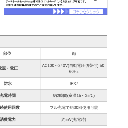
部位
顔
AC100～240V(自動電圧切替付) 50-
電源・電圧
60Hz
防水
IPX7
充電時間
約2時間(室温15～35℃)
続使用回数
フル充電で約30回使用可能
消費電力
約5W(充電時)