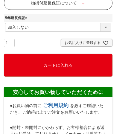
物損付延長保証について
→
5年延長保証
(
必
須
)
お気に入りに登録する
カートに入れる
安心してお買い物していただくために
ご利用規約
●お買い物の前に
を必ずご確認いた
だき、ご納得の上でご注文をお願いいたします。
●開封・未開封にかかわらず、お客様都合による返
品はお受けしておりません。メーカー・型番等をよ