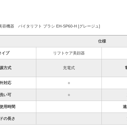
機器 バイタリフト ブラシ EH-SP60-H [グレージュ]
仕様
タイプ
リフトケア美顔器
源方式
充電式
外対応
○
洗い可
○
使用時間
連
ドの長さ