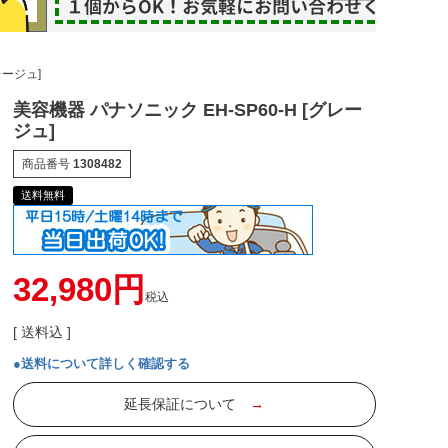
レージュ]
美容機器 パナソニック EH-SP60-H [グレー
ジュ]
商品番号
1308482
送料無料
32,980
税込
送料込
●送料について詳しく確認する
延長保証について
→