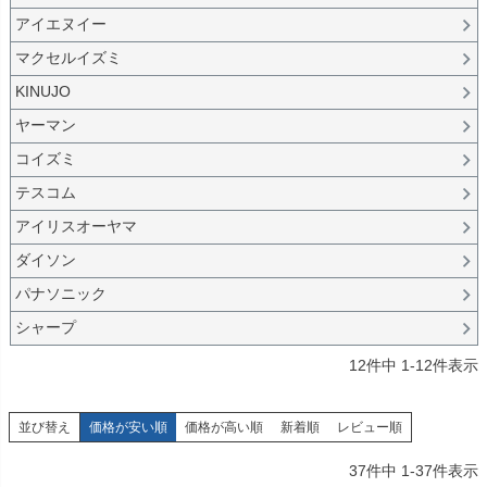
アイエヌイー
マクセルイズミ
KINUJO
ヤーマン
コイズミ
テスコム
アイリスオーヤマ
ダイソン
パナソニック
シャープ
12
件中
1
-
12
件表示
並び替え
価格が安い順
価格が高い順
新着順
レビュー順
37
件中
1
-
37
件表示