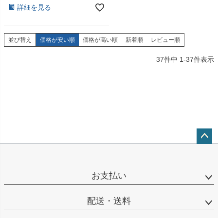
詳細を見る
並び替え
価格が安い順
価格が高い順
新着順
レビュー順
37
件中
1
-
37
件表示
ペー
ジト
ップ
お支払い
へ
配送・送料