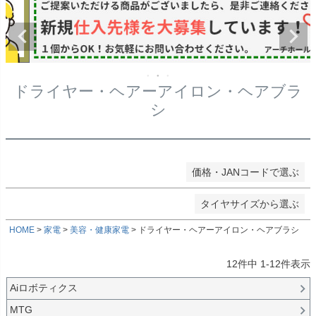
価格
★タイヤ幅
〜
在庫なし商品
在庫なし商品を表示しない
★偏平率
ドライヤー・ヘアーアイロン・ヘアブラ
商品番号/JANコード
シ
★ホイールサイズ
検索
価格・JANコードで選ぶ
検索
タイヤサイズから選ぶ
HOME
家電
美容・健康家電
ドライヤー・ヘアーアイロン・ヘアブラシ
12
件中
1
-
12
件表示
Aiロボティクス
MTG