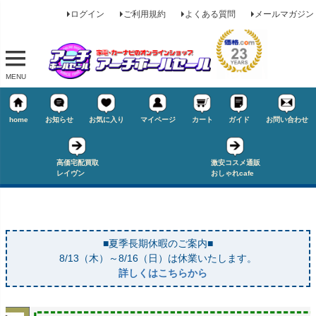
ログイン
ご利用規約
よくある質問
メールマガジン
MENU
home
お知らせ
お気に入り
マイページ
カート
ガイド
お問い合わせ
高価宅配買取
激安コスメ通販
レイヴン
おしゃれcafe
■夏季長期休暇のご案内■
8/13（木）～8/16（日）は休業いたします。
詳しくはこちらから
キーワード