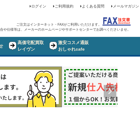
ログイン
ご利用規約
よくある質問
メールマガジン
ご注文はインターネット・FAXがご利用いただけます。
合や仕様等は、メーカーのホームページやサポートセンターでお調べくださいませ。
高価宅配買取
激安コスメ通販
せ
レイヴン
おしゃれcafe
品
し商品を表示しない
JANコード