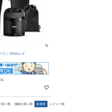
ン 9450cc-V
税込
が安い順
価格が高い順
新着順
レビュー順