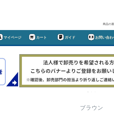
商品の適
マイページ
カート
ガイド
お問い合わ
幅
ド
在庫なし商
在庫な
商品番号/
〜
ブラウン
ルサイズ