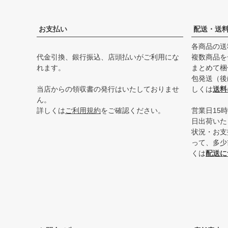
お支払い
配送・送
各商品の送
代金引換、銀行振込、店頭払いがご利用にな
複数商品を
れます。
まとめて梱
包発送（後
当店からの領収書の発行はいたしておりませ
しくは
送料
ん。
詳しくは
ご利用規約
をご確認ください。
営業日15
日出荷いた
状況・お支
って、多少
くは
配送に