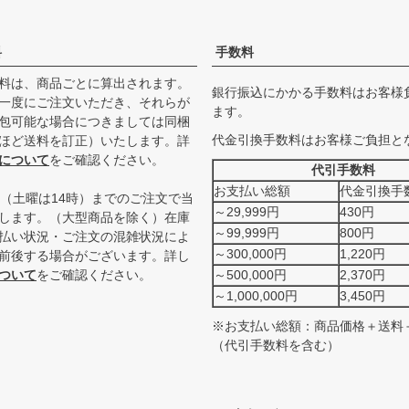
料
手数料
料は、商品ごとに算出されます。
銀行振込にかかる手数料はお客様
一度にご注文いただき、それらが
ます。
包可能な場合につきましては同梱
代金引換手数料はお客様ご負担と
ほど送料を訂正）いたします。詳
について
をご確認ください。
代引手数料
お支払い総額
代金引換手
時（土曜は14時）までのご注文で当
～29,999円
430円
します。（大型商品を除く）在庫
～99,999円
800円
払い状況・ご注文の混雑状況によ
～300,000円
1,220円
前後する場合がございます。詳し
ついて
をご確認ください。
～500,000円
2,370円
～1,000,000円
3,450円
※お支払い総額：商品価格＋送料
（代引手数料を含む）