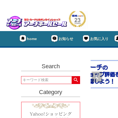
home
お知らせ
お気に入り
Search
★タイヤ
キーワー
Category
★偏平率
価格
★ホイー