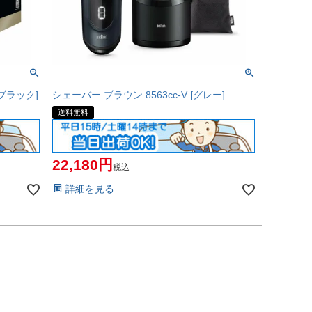
トブラック]
シェーバー ブラウン 8563cc-V [グレー]
送料無料
22,180
税込
詳細を見る