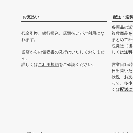
お支払い
配送・送
各商品の送
代金引換、銀行振込、店頭払いがご利用にな
複数商品を
れます。
まとめて梱
包発送（後
当店からの領収書の発行はいたしておりませ
しくは
送料
ん。
詳しくは
ご利用規約
をご確認ください。
営業日15
日出荷いた
状況・お支
って、多少
くは
配送に