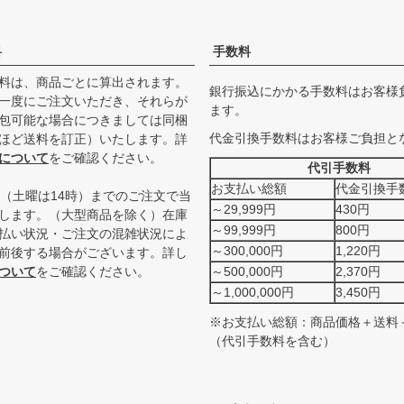
料
手数料
料は、商品ごとに算出されます。
銀行振込にかかる手数料はお客様
一度にご注文いただき、それらが
ます。
包可能な場合につきましては同梱
代金引換手数料はお客様ご負担と
ほど送料を訂正）いたします。詳
について
をご確認ください。
代引手数料
お支払い総額
代金引換手
時（土曜は14時）までのご注文で当
～29,999円
430円
します。（大型商品を除く）在庫
～99,999円
800円
払い状況・ご注文の混雑状況によ
～300,000円
1,220円
前後する場合がございます。詳し
ついて
をご確認ください。
～500,000円
2,370円
～1,000,000円
3,450円
※お支払い総額：商品価格＋送料
（代引手数料を含む）