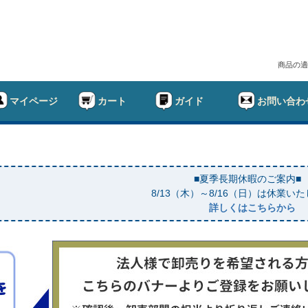
商品の適
マイページ
カート
ガイド
お問い合わ
■夏季長期休暇のご案内■
8/13（木）～8/16（日）は休業い
詳しくはこちらから
幅
ド
在庫なし商