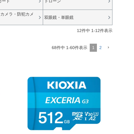
カード
ドローン
クカメラ・防犯カメ
双眼鏡・単眼鏡
12
件中
1
-
12
件表示
68
件中
1
-
60
件表示
1
2