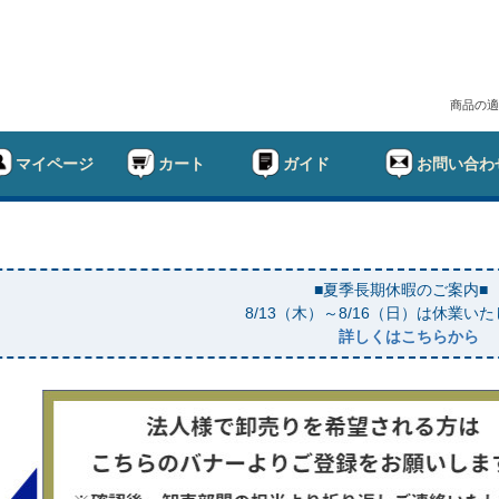
商品の適
マイページ
カート
ガイド
お問い合わ
■夏季長期休暇のご案内■
8/13（木）～8/16（日）は休業い
詳しくはこちらから
幅
ド
在庫なし商