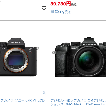
込
89,780
税込
詳細を見る
メラ ソニー α7R VI ILCE-
デジタル一眼レフカメラ OMデジタ
ションズ OM-5 Mark II 12-45mm F4