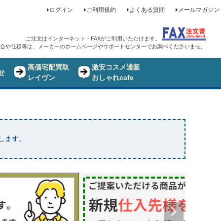
ログイン
ご利用規約
よくある質問
メールマガジン
ご注文はインターネット・FAXがご利用いただけます。
合や仕様等は、メーカーのホームページやサポートセンターでお調べくださいませ。
高価宅配買取
激安コスメ通販
せ
レイヴン
おしゃれcafe
たします。
品