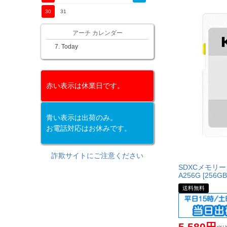
30
31
アーチ カレンダー
Today
赤い表示は休業日です。
青い表示は出荷のみ。
お電話対応はお休みです。
詐欺サイトにご注意ください
SDXCメモリー
A256G [256GB
送料無料
5,580