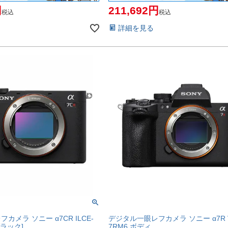
211,692
税込
税込
詳細を見る
カメラ ソニー α7CR ILCE-
デジタル一眼レフカメラ ソニー α7R VI
ブラック]
7RM6 ボディ