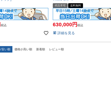
代引不可
送料無料
630,000
税込
税込
詳細を見る
が安い順
価格が高い順
新着順
レビュー順