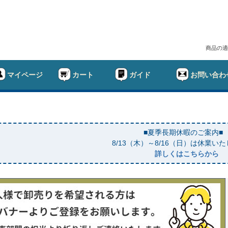
商品の適
マイページ
カート
ガイド
お問い合わ
■夏季長期休暇のご案内■
8/13（木）～8/16（日）は休業い
詳しくはこちらから
幅
ド
在庫なし商