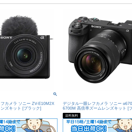
カメラ ソニー ZV-E10M2X
デジタル一眼レフカメラ ソニー α6700 
ンズキット [ブラック]
6700M 高倍率ズームレンズキット [
送料無料