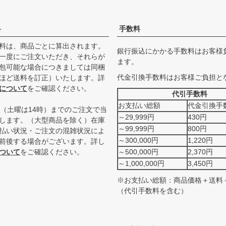
料
手数料
料は、商品ごとに算出されます。
銀行振込にかかる手数料はお客様
一度にご注文いただき、それらが
ます。
包可能な場合につきましては同梱
代金引換手数料はお客様ご負担と
ほど送料を訂正）いたします。詳
について
をご確認ください。
代引手数料
お支払い総額
代金引換手
時（土曜は14時）までのご注文で当
～29,999円
430円
します。（大型商品を除く）在庫
～99,999円
800円
払い状況・ご注文の混雑状況によ
～300,000円
1,220円
前後する場合がございます。詳し
ついて
をご確認ください。
～500,000円
2,370円
～1,000,000円
3,450円
※お支払い総額：商品価格＋送料
（代引手数料を含む）