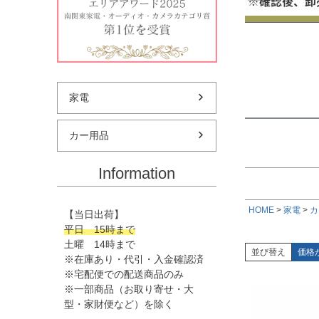
★偏平率
価格
★ホイー
家電
カー用品
Information
HOME
家電
カ
【当日出荷】
平日 15時まで
土曜 14時まで
並び替え
価格
※在庫あり・代引・入金確認済
※宅配便での配送商品のみ
※一部商品（お取り寄せ・大
型・家財便など）を除く