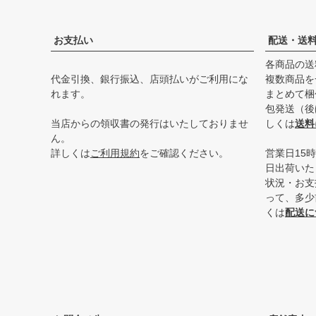
お支払い
配送・送
各商品の送
代金引換、銀行振込、店頭払いがご利用にな
複数商品を
れます。
まとめて梱
包発送（後
当店からの領収書の発行はいたしておりませ
しくは
送料
ん。
詳しくは
ご利用規約
をご確認ください。
営業日15
日出荷いた
状況・お支
って、多少
くは
配送に