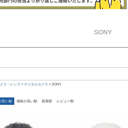
在庫な
商品番号/
〜
SONY
ルサイズ
検索
検索
メラ・レンズ
デジタルカメラ
SONY
が安い順
価格が高い順
新着順
レビュー順