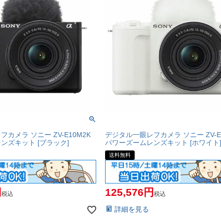
カメラ ソニー ZV-E10M2K
デジタル一眼レフカメラ ソニー ZV-E
ンズキット [ブラック]
パワーズームレンズキット [ホワイト
送料無料
125,576
税込
税込
詳細を見る