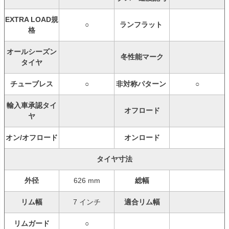
EXTRA LOAD規
○
ランフラット
格
オールシーズン
冬性能マーク
タイヤ
チューブレス
○
非対称パターン
○
輸入車承認タイ
オフロード
ヤ
オン/オフロード
オンロード
タイヤ寸法
外径
626 mm
総幅
リム幅
7 インチ
適合リム幅
リムガード
○