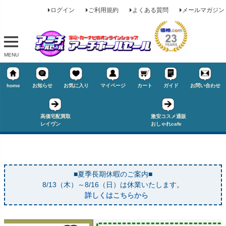
ログイン
ご利用規約
よくある質問
メールマガジン
MENU
home
お知らせ
お気に入り
マイページ
カート
ガイド
お問い合わせ
高価宅配買取
激安コスメ通販
レイヴン
おしゃれcafe
■夏季長期休暇のご案内■
8/13（木）～8/16（日）は休業いたします。
詳しくはこちらから