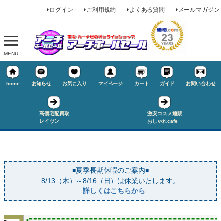
ログイン
ご利用規約
よくある質問
メールマガジン
MENU
home
お知らせ
お気に入り
マイページ
カート
ガイド
お問い合わせ
高価宅配買取
激安コスメ通販
レイヴン
おしゃれcafe
■夏季長期休暇のご案内■
8/13（木）～8/16（日）は休業いたします。
詳しくはこちらから