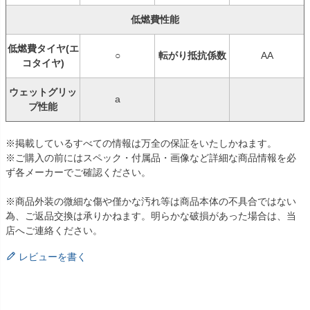
低燃費性能
低燃費タイヤ(エ
○
転がり抵抗係数
AA
コタイヤ)
ウェットグリッ
a
プ性能
※掲載しているすべての情報は万全の保証をいたしかねます。
※ご購入の前にはスペック・付属品・画像など詳細な商品情報を必
ず各メーカーでご確認ください。
※商品外装の微細な傷や僅かな汚れ等は商品本体の不具合ではない
為、ご返品交換は承りかねます。明らかな破損があった場合は、当
店へご連絡ください。
レビューを書く