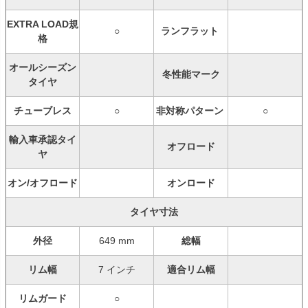
EXTRA LOAD規
○
ランフラット
格
オールシーズン
冬性能マーク
タイヤ
チューブレス
○
非対称パターン
○
輸入車承認タイ
オフロード
ヤ
オン/オフロード
オンロード
タイヤ寸法
外径
649 mm
総幅
リム幅
7 インチ
適合リム幅
リムガード
○