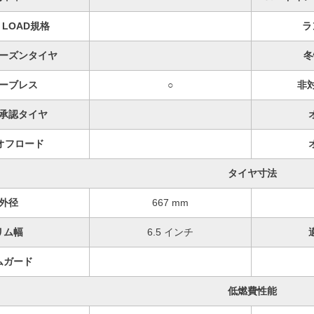
A LOAD規格
ラ
ーズンタイヤ
冬
ーブレス
○
非
承認タイヤ
オフロード
タイヤ寸法
外径
667 mm
リム幅
6.5 インチ
ムガード
低燃費性能