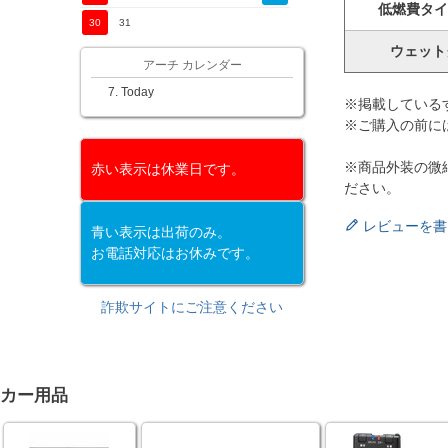
低燃費タイ
30
31
ウェット
アーチ カレンダー
Today
※掲載している
※ご購入の前に
※商品外装の微
赤い表示は休業日です。
ださい。
レビューを書
青い表示は出荷のみ。
お電話対応はお休みです。
詐欺サイトにご注意ください
カー用品