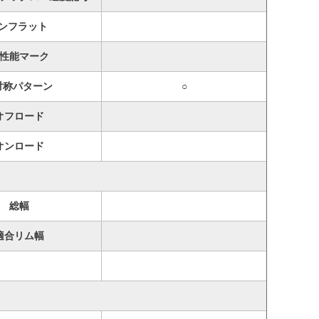
ンフラット
性能マーク
対称パターン
○
オフロード
オンロード
総幅
適合リム幅