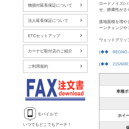
ロードノイズ/
物損付延長保証について
せ、静粛性がさ
法人延長保証について
接地面積を増や
ーンチェンジや
ETCセットアップ
ウェットグリッ
カーナビ取付店のご紹介
(
◆◆ REGN
(
◆◆ 215/60
ご利用規約
車種ボ
モバイルで
ホイ
いつでもどこでもアーチ！