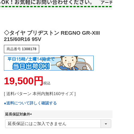
◇タイヤ ブリヂストン REGNO GR-XIII
215/60R16 95V
商品番号
1308178
19,500
税込
送料パターン
本州内無料160サイズ
●送料について詳しく確認する
延長保証対象外
(
必
須