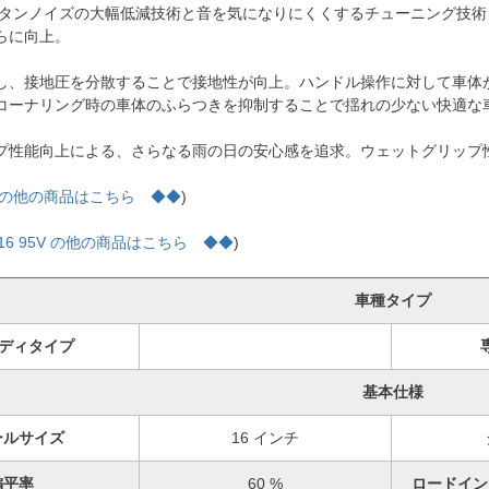
パタンノイズの大幅低減技術と音を気になりにくくするチューニング技
らに向上。
し、接地圧を分散することで接地性が向上。ハンドル操作に対して車体
コーナリング時の車体のふらつきを抑制することで揺れの少ない快適な
プ性能向上による、さらなる雨の日の安心感を追求。ウェットグリップ性
O の他の商品はこちら ◆◆
)
R16 95V の他の商品はこちら ◆◆
)
車種タイプ
ディタイプ
基本仕様
ールサイズ
16 インチ
偏平率
60 %
ロードイン