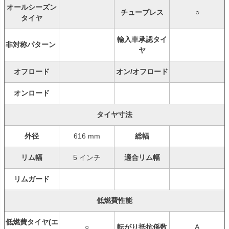
オールシーズン
チューブレス
○
タイヤ
輸入車承認タイ
非対称パターン
ヤ
オフロード
オン/オフロード
オンロード
タイヤ寸法
外径
616 mm
総幅
リム幅
5 インチ
適合リム幅
リムガード
低燃費性能
低燃費タイヤ(エ
○
転がり抵抗係数
A