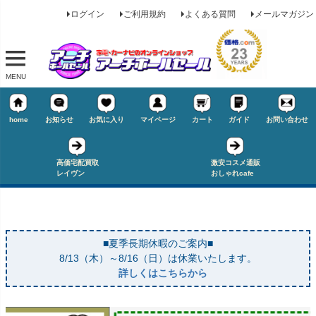
ログイン
ご利用規約
よくある質問
メールマガジン
MENU
home
お知らせ
お気に入り
マイページ
カート
ガイド
お問い合わせ
高価宅配買取
激安コスメ通販
レイヴン
おしゃれcafe
■夏季長期休暇のご案内■
8/13（木）～8/16（日）は休業いたします。
詳しくはこちらから