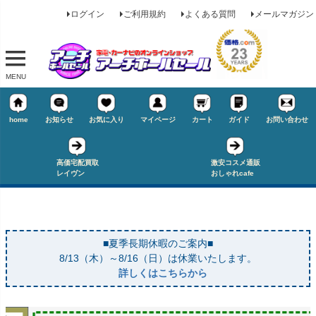
ログイン
ご利用規約
よくある質問
メールマガジン
MENU
home
お知らせ
お気に入り
マイページ
カート
ガイド
お問い合わせ
高価宅配買取
激安コスメ通販
レイヴン
おしゃれcafe
■夏季長期休暇のご案内■
8/13（木）～8/16（日）は休業いたします。
詳しくはこちらから