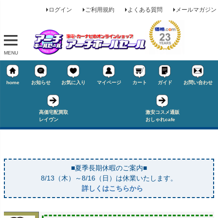
ログイン
ご利用規約
よくある質問
メールマガジン
MENU
home
お知らせ
お気に入り
マイページ
カート
ガイド
お問い合わせ
高価宅配買取
激安コスメ通販
レイヴン
おしゃれcafe
■夏季長期休暇のご案内■
8/13（木）～8/16（日）は休業いたします。
詳しくはこちらから