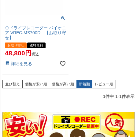
◇ドライブレコーダー パイオニ
ア VREC-MS700D 【お取り寄
せ】
お取り寄せ
送料無料
48,800
税込
詳細を見る
並び替え
価格が安い順
価格が高い順
新着順
レビュー順
1
件中
1
-
1
件表示