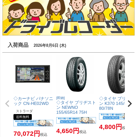
入荷商品
2026年8月6日 (木)
◇カーナビ パナソニ
[即納]
◇タイヤ ブリヂス
◇タイヤ ブリヂスト
ック CN-HE02WD
ン K370 145/80R1
ン NEWNO
80/78N
ストラーダ
155/65R14 75H
送料無料
4,800
税込
4,650
税込
70,072
税込