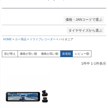
★ホイールサイズ
検索
価格・JANコードで選ぶ
検索
タイヤサイズから選ぶ
HOME
カー用品
ドライブレコーダー
パイオニア
並び替え
価格が安い順
価格が高い順
新着順
レビュー順
1
件中
1
-
1
件表示