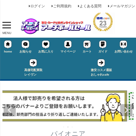
ログイン
ご利用規約
よくある質問
メールマガジン
MENU
home
お知らせ
お気に入り
マイページ
カート
ガイド
お問い合わせ
キーワード
高価宅配買取
激安コスメ通販
レイヴン
おしゃれcafe
価格
★タイヤ幅
〜
在庫なし商品
在庫なし商品を表示しない
★偏平率
商品番号/JANコード
パイオニア