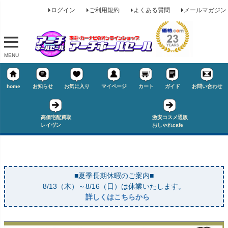
ログイン
ご利用規約
よくある質問
メールマガジン
MENU
home
お知らせ
お気に入り
マイページ
カート
ガイド
お問い合わせ
高価宅配買取
激安コスメ通販
レイヴン
おしゃれcafe
■夏季長期休暇のご案内■
キーワード
8/13（木）～8/16（日）は休業いたします。
詳しくはこちらから
価格