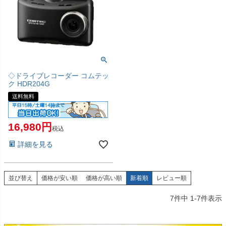
◇ドライブレコーダー コムテッ
ク HDR204G
送料無料
16,980
税込
詳細を見る
並び替え
価格が安い順
価格が高い順
新着順
レビュー順
7
件中
1
-
7
件表示