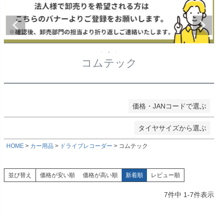
★タイヤ幅
〜
在庫なし商品
在庫なし商品を表示しない
★偏平率
商品番号/JANコード
コムテック
★ホイールサイズ
検索
価格・JANコードで選ぶ
検索
タイヤサイズから選ぶ
HOME
カー用品
ドライブレコーダー
コムテック
並び替え
価格が安い順
価格が高い順
新着順
レビュー順
7
件中
1
-
7
件表示