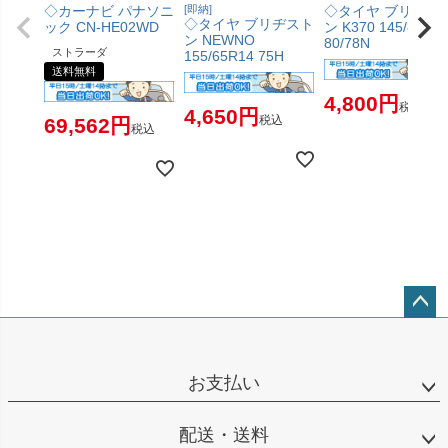
◇カーナビ パナソニ
[即納]
◇タイヤ ブリヂス
◇タイヤ ブリヂスト
ック CN-HE02WD
ン K370 145/80R1
ン NEWNO
80/78N
ストラーダ
155/65R14 75H
送料無料
4,800
税込
4,650
税込
69,562
税込
ペー
ジト
ップ
お支払い
へ
配送・送料