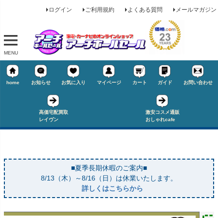
ログイン
ご利用規約
よくある質問
メールマガジン
MENU
home
お知らせ
お気に入り
マイページ
カート
ガイド
お問い合わせ
高価宅配買取
激安コスメ通販
レイヴン
おしゃれcafe
■夏季長期休暇のご案内■
キーワード
8/13（木）～8/16（日）は休業いたします。
詳しくはこちらから
価格