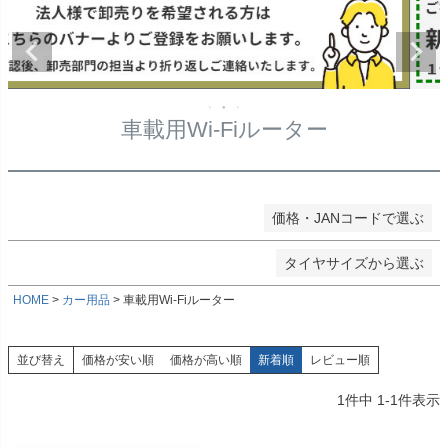
★タイヤ幅
〜
在庫なし商品
在庫なし商品を表示しない
★偏平率
商品番号/JANコード
車載用Wi-Fiルーター
★ホイールサイズ
検索
価格・JANコードで選ぶ
検索
タイヤサイズから選ぶ
HOME
カー用品
車載用Wi-Fiルーター
並び替え
価格が安い順
価格が高い順
新着順
レビュー順
1
件中
1
-
1
件表示