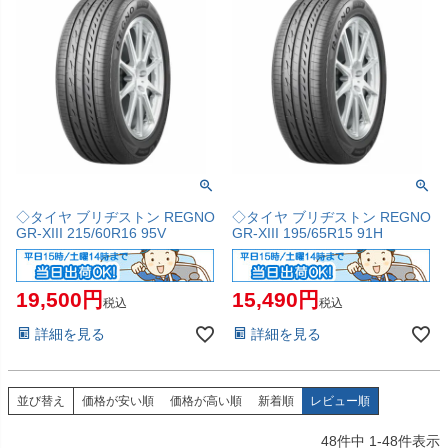
◇タイヤ ブリヂストン REGNO
◇タイヤ ブリヂストン REGNO
GR-XIII 215/60R16 95V
GR-XIII 195/65R15 91H
19,500
15,490
税込
税込
詳細を見る
詳細を見る
並び替え
価格が安い順
価格が高い順
新着順
レビュー順
48
件中
1
-
48
件表示