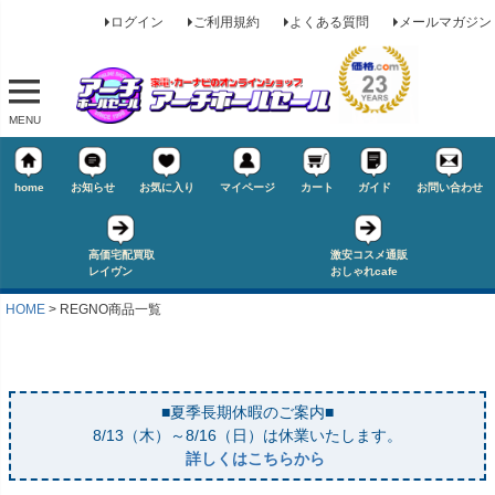
ログイン
ご利用規約
よくある質問
メールマガジン
MENU
home
お知らせ
お気に入り
マイページ
カート
ガイド
お問い合わせ
高価宅配買取
激安コスメ通販
レイヴン
おしゃれcafe
HOME
REGNO商品一覧
■夏季長期休暇のご案内■
キーワード
8/13（木）～8/16（日）は休業いたします。
詳しくはこちらから