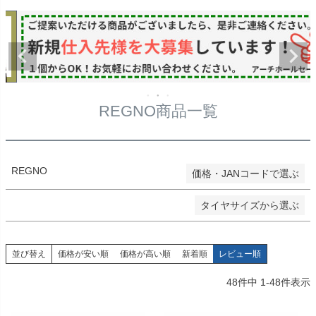
価格
★タイヤ幅
〜
在庫なし商品
在庫なし商品を表示しない
★偏平率
商品番号/JANコード
REGNO商品一覧
★ホイールサイズ
検索
REGNO
価格・JANコードで選ぶ
検索
タイヤサイズから選ぶ
並び替え
価格が安い順
価格が高い順
新着順
レビュー順
48
件中
1
-
48
件表示