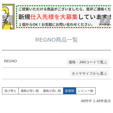
価格
★タイヤ幅
〜
在庫なし商品
在庫なし商品を表示しない
★偏平率
商品番号/JANコード
REGNO商品一覧
★ホイールサイズ
検索
REGNO
価格・JANコードで選ぶ
検索
タイヤサイズから選ぶ
並び替え
価格が安い順
価格が高い順
新着順
レビュー順
48
件中
1
-
48
件表示