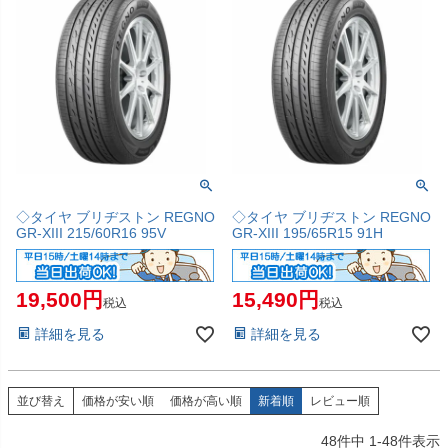
◇タイヤ ブリヂストン REGNO
◇タイヤ ブリヂストン REGNO
GR-XIII 215/60R16 95V
GR-XIII 195/65R15 91H
19,500
15,490
税込
税込
詳細を見る
詳細を見る
並び替え
価格が安い順
価格が高い順
新着順
レビュー順
48
件中
1
-
48
件表示