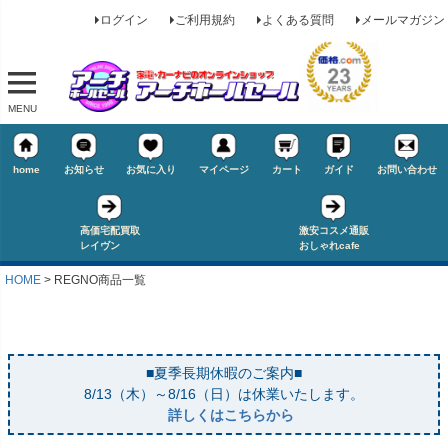
ログイン
ご利用規約
よくある質問
メールマガジン
MENU
home
お知らせ
お気に入り
マイページ
カート
ガイド
お問い合わせ
高価宅配買取
激安コスメ通販
レイヴン
おしゃれcafe
HOME
REGNO商品一覧
■夏季長期休暇のご案内■
キーワード
8/13（木）～8/16（日）は休業いたします。
詳しくはこちらから