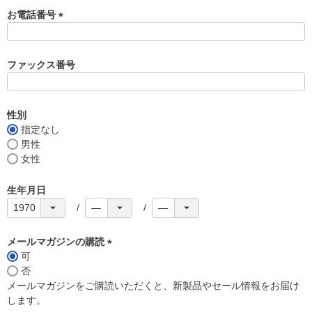
お電話番号
(
必
須
ファックス番号
)
性別
指定なし
男性
女性
生年月日
メールマガジンの購読
可
(
否
必
メールマガジンをご購読いただくと、新製品やセール情報をお届け
須
します。
)