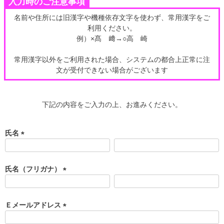
入力時のご注意事項
名前や住所には旧漢字や機種依存文字を使わず、常用漢字をご
利用ください。
例）×髙 﨑→○高 崎
常用漢字以外をご利用された場合、システムの都合上正常に注
文が受付できない場合がございます
下記の内容をご入力の上、お進みください。
氏名
(
必
須
氏名（フリガナ）
)
(
必
須
Ｅメールアドレス
)
(