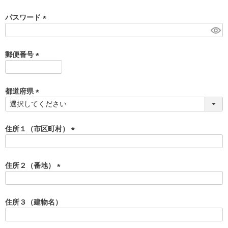
必
須
パスワード
)
(
必
須
郵便番号
)
(
必
須
都道府県
)
(
必
須
住所１（市区町村）
)
(
必
須
住所２（番地）
)
(
必
須
住所３（建物名）
)