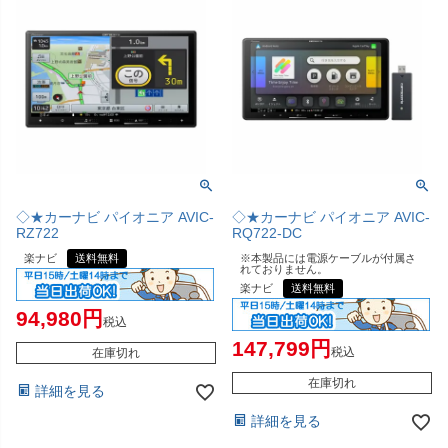
◇★カーナビ パイオニア AVIC-
◇★カーナビ パイオニア AVIC-
RZ722
RQ722-DC
楽ナビ
送料無料
※本製品には電源ケーブルが付属さ
れておりません。
楽ナビ
送料無料
94,980
税込
147,799
税込
在庫切れ
在庫切れ
詳細を見る
詳細を見る