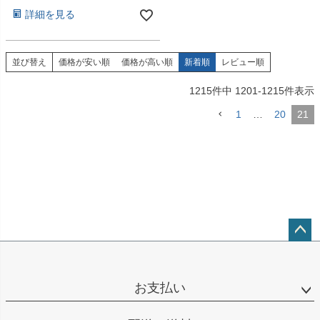
詳細を見る
並び替え
価格が安い順
価格が高い順
新着順
レビュー順
1215
件中
1201
-
1215
件表示
1
…
20
21
ペー
ジト
ップ
お支払い
へ