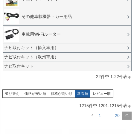
その他車載機器・カー用品
車載用Wi-Fiルーター
ナビ取付キット（輸入車用）
ナビ取付キット（欧州車用）
ナビ取付キット
22
件中
1
-
22
件表示
並び替え
価格が安い順
価格が高い順
新着順
レビュー順
1215
件中
1201
-
1215
件表示
1
…
20
21