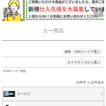
★タイヤ幅
〜
在庫なし商品
在庫なし商品を表示しない
★偏平率
商品番号/JANコード
カー用品
★ホイールサイズ
検索
価格・JANコードで選ぶ
検索
タイヤサイズから選ぶ
HOME
カー用品
22
件中
1
-
22
件表示
カーナビ