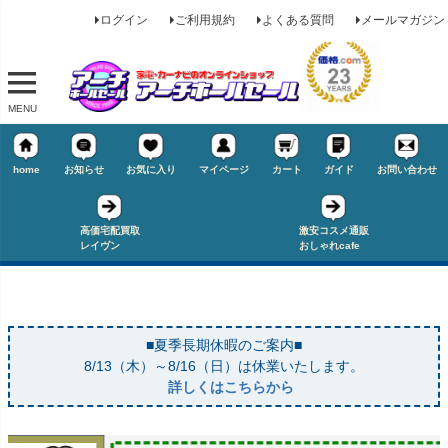
ログイン
ご利用規約
よくある質問
メールマガジン
MENU
home
お知らせ
お気に入り
マイページ
カート
ガイド
お問い合わせ
高価宅配買取
激安コスメ通販
レイヴン
おしゃれcafe
■夏季長期休暇のご案内■
キーワード
8/13（木）～8/16（日）は休業いたします。
詳しくはこちらから
価格