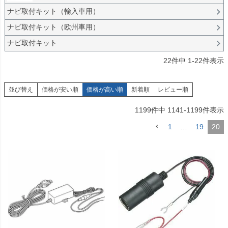
ナビ取付キット（輸入車用）
ナビ取付キット（欧州車用）
ナビ取付キット
22
件中
1
-
22
件表示
並び替え
価格が安い順
価格が高い順
新着順
レビュー順
1199
件中
1141
-
1199
件表示
1
…
19
20