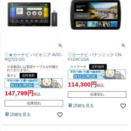
◇★カーナビ パイオニア AVIC-
◇カーナビ パナソニック CN-
RQ722-DC
F1D9C1DA
※本製品には電源ケーブルが付属さ
ストラーダ
送料無料
れておりません。
楽ナビ
送料無料
114,300
税込
147,799
税込
在庫切れ
在庫切れ
詳細を見る
詳細を見る