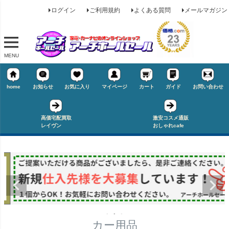
ログイン
ご利用規約
よくある質問
メールマガジン
MENU
home
お知らせ
お気に入り
マイページ
カート
ガイド
お問い合わせ
キーワード
高価宅配買取
激安コスメ通販
レイヴン
おしゃれcafe
価格
★タイヤ幅
〜
在庫なし商品
在庫なし商品を表示しない
★偏平率
商品番号/JANコード
カー用品