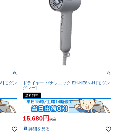
W [モダン
ドライヤー パナソニック EH-NE8N-H [モダン
グレー]
送料無料
15,680
税込
詳細を見る