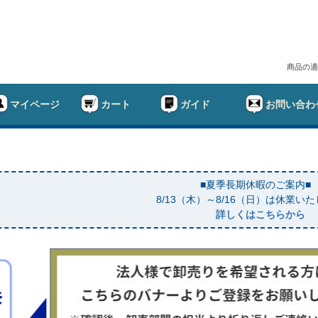
商品の適
マイページ
カート
ガイド
お問い合わ
■夏季長期休暇のご案内■
8/13（木）～8/16（日）は休業い
詳しくはこちらから
幅
ド
在庫なし商