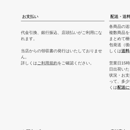
お支払い
配送・送
各商品の送
代金引換、銀行振込、店頭払いがご利用にな
複数商品を
れます。
まとめて梱
包発送（後
当店からの領収書の発行はいたしておりませ
しくは
送料
ん。
詳しくは
ご利用規約
をご確認ください。
営業日15
日出荷いた
状況・お支
って、多少
くは
配送に