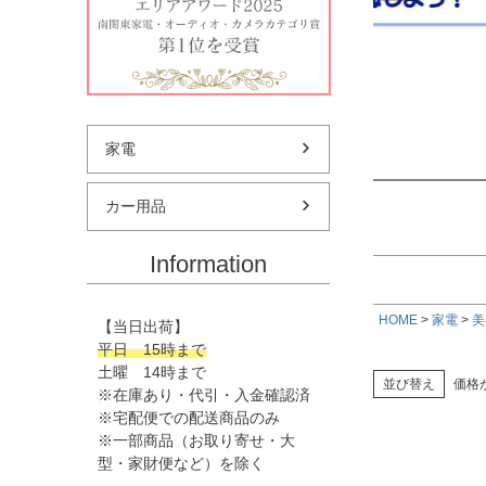
★偏平率
価格
★ホイー
家電
カー用品
Information
HOME
家電
美
【当日出荷】
平日 15時まで
土曜 14時まで
並び替え
価格
※在庫あり・代引・入金確認済
※宅配便での配送商品のみ
※一部商品（お取り寄せ・大
型・家財便など）を除く