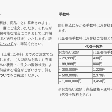
料
手数料
料は、商品ごとに算出されます。
銀行振込にかかる手数料はお客様
一度にご注文いただき、それらが
ます。
包可能な場合につきましては同梱
代金引換手数料はお客様ご負担と
ほど送料を訂正）いたします。詳
について
をご確認ください。
代引手数料
お支払い総額
代金引換手
時（土曜は14時）までのご注文で当
～29,999円
430円
します。（大型商品を除く）在庫
～99,999円
800円
払い状況・ご注文の混雑状況によ
～300,000円
1,220円
前後する場合がございます。詳し
ついて
をご確認ください。
～500,000円
2,370円
～1,000,000円
3,450円
※お支払い総額：商品価格＋送料
（代引手数料を含む）