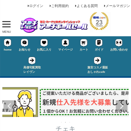
ログイン
ご利用規約
よくある質問
メールマガジン
MENU
home
お知らせ
お気に入り
マイページ
カート
ガイド
お問い合わせ
キーワード
高価宅配買取
激安コスメ通販
レイヴン
おしゃれcafe
価格
★タイヤ幅
〜
在庫なし商品
在庫なし商品を表示しない
★偏平率
商品番号/JANコード
チェキ