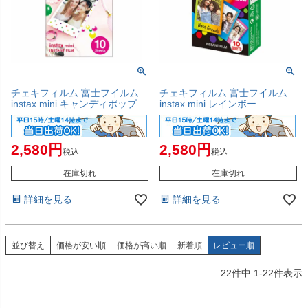
チェキフィルム 富士フイルム
チェキフィルム 富士フイルム
instax mini キャンディポップ
instax mini レインボー
2,580
2,580
税込
税込
在庫切れ
在庫切れ
詳細を見る
詳細を見る
並び替え
価格が安い順
価格が高い順
新着順
レビュー順
22
件中
1
-
22
件表示